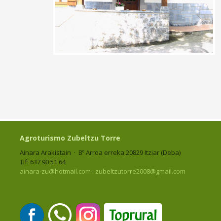
Agroturismo Zubeltzu Torre
Ainara Arakistain · Bº Arroa erreka 20829 Itziar (Deba)
Tlf: 637 90 51 64
ainara-zu@hotmail.com
·
zubeltzutorre2008@gmail.com