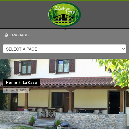
LANGUAGES
EUSKARA
ESPAÑOL
CATALÀ
ENGLISH
FRANÇAIS
Home
La Casa
August 8, 2026