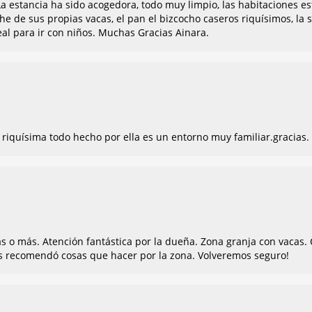
La estancia ha sido acogedora, todo muy limpio, las habitaciones e
che de sus propias vacas, el pan el bizcocho caseros riquísimos, l
l para ir con niños. Muchas Gracias Ainara.
a riquísima todo hecho por ella es un entorno muy familiar.gracias.
dueña. Zona granja con vacas. Comedor acristalado con fuego. Habitaciones
perfectas. Desayuno con pan caseras. La dueña nos recomendó cosas que hacer por la zona. Volveremos seguro!