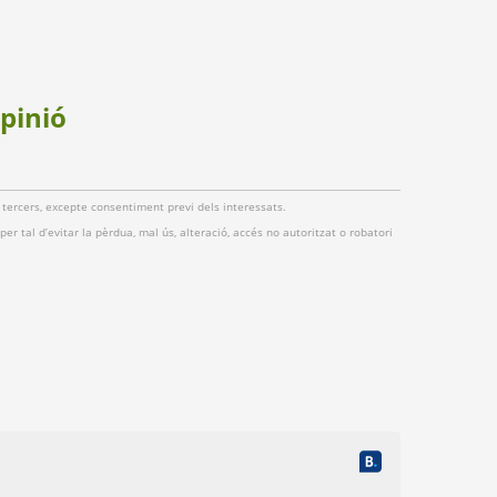
opinió
 tercers, excepte consentiment previ dels interessats.
er tal d’evitar la pèrdua, mal ús, alteració, accés no autoritzat o robatori