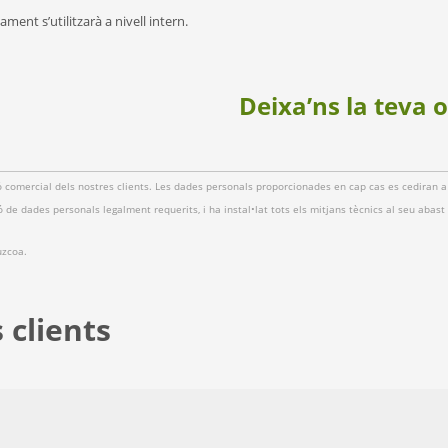
ment s’utilitzarà a nivell intern.
Deixa’ns la teva 
ió comercial dels nostres clients. Les dades personals proporcionades en cap cas es cediran a
 de dades personals legalment requerits, i ha instal•lat tots els mitjans tècnics al seu abast p
uzcoa.
 clients