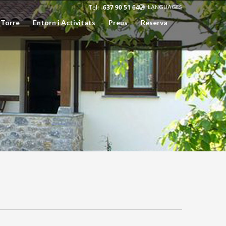
Tel:
637 90 51 64
LANGUAGES
 Torre
Entorn i Activitats
Preus
Reserva
EUSKARA
ESPAÑOL
CATALÀ
ENGLISH
FRANÇAIS