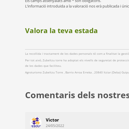
Els camps assenyalats amb * són obligatoris.
L’informació introduïda a la valoració nos erà publicada i única
Valora la teva estada
La recollida i tractament de les dades personals té com a finalitat la gest
Per tot això, Zubeltzu torre ha adoptat els nivells de seguretat de protecció
de les dades que faciliteu.
Agroturismo Zubeltzu Torre , Barrio Arroa Erreka , 20840 Itziar (Deba) Guip
Comentaris dels nostres
Victor
24/05/2022