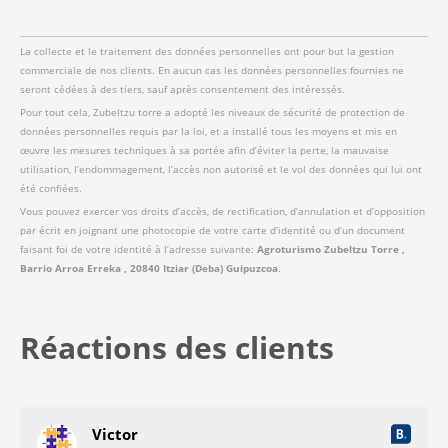
La collecte et le traitement des données personnelles ont pour but la gestion
commerciale de nos clients. En aucun cas les données personnelles fournies ne
seront cédées à des tiers, sauf après consentement des intéressés.
Pour tout cela, Zubeltzu torre a adopté les niveaux de sécurité de protection de
données personnelles requis par la loi, et a installé tous les moyens et mis en
œuvre les mesures techniques à sa portée afin d’éviter la perte, la mauvaise
utilisation, l’endommagement, l’accès non autorisé et le vol des données qui lui ont
été confiées.
Vous pouvez exercer vos droits d’accès, de rectification, d’annulation et d’opposition
par écrit en joignant une photocopie de votre carte d’identité ou d’un document
faisant foi de votre identité à l’adresse suivante:
Agroturismo Zubeltzu Torre ,
Barrio Arroa Erreka , 20840 Itziar (Deba) Guipuzcoa
.
Réactions des clients
Victor