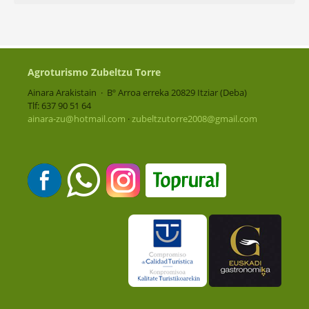
Agroturismo Zubeltzu Torre
Ainara Arakistain · Bº Arroa erreka 20829 Itziar (Deba)
Tlf: 637 90 51 64
ainara-zu@hotmail.com
·
zubeltzutorre2008@gmail.com