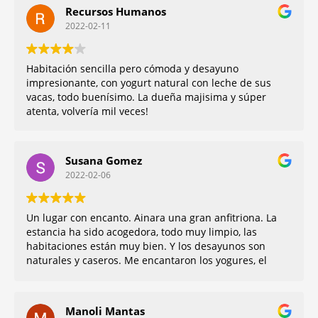
Recursos Humanos
2022-02-11
Habitación sencilla pero cómoda y desayuno
impresionante, con yogurt natural con leche de sus
vacas, todo buenísimo. La dueña majisima y súper
atenta, volvería mil veces!
Susana Gomez
2022-02-06
Un lugar con encanto. Ainara una gran anfitriona. La
estancia ha sido acogedora, todo muy limpio, las
habitaciones están muy bien. Y los desayunos son
naturales y caseros. Me encantaron los yogures, el
zumo, la leche de sus propias vacas, el pan el
bizcocho caseros riquísimos, la sidra… Ainara se
preocupó de darnos información de lo que pedíamos
Manoli Mantas
en todo momento. Un lugar ideal para ir con niños.