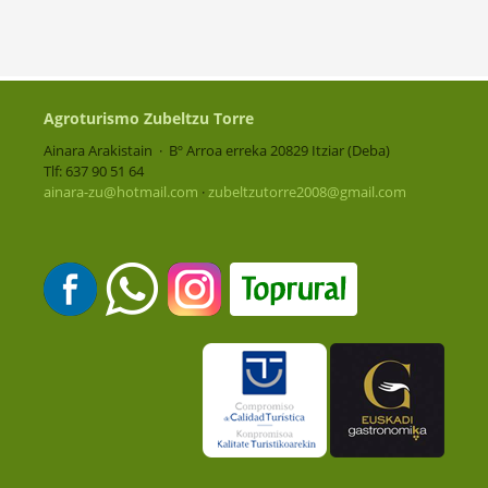
Agroturismo Zubeltzu Torre
Ainara Arakistain · Bº Arroa erreka 20829 Itziar (Deba)
Tlf: 637 90 51 64
ainara-zu@hotmail.com
·
zubeltzutorre2008@gmail.com