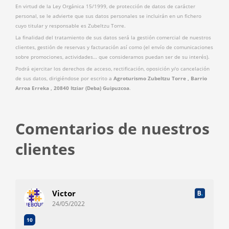
En virtud de la Ley Orgánica 15/1999, de protección de datos de carácter
personal, se le advierte que sus datos personales se incluirán en un fichero
cuyo titular y responsable es Zubeltzu Torre.
La finalidad del tratamiento de sus datos será la gestión comercial de nuestros
clientes, gestión de reservas y facturación así como (el envío de comunicaciones
sobre promociones, actividades… que consideramos puedan ser de su interés).
Podrá ejercitar los derechos de acceso, rectificación, oposición y/o cancelación
de sus datos, dirigiéndose por escrito a
Agroturismo Zubeltzu Torre , Barrio
Arroa Erreka , 20840 Itziar (Deba) Guipuzcoa
.
Comentarios de nuestros
clientes
Victor
24/05/2022
10