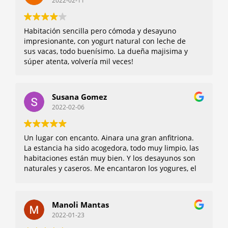
2022-02-11
Habitación sencilla pero cómoda y desayuno
impresionante, con yogurt natural con leche de
sus vacas, todo buenísimo. La dueña majisima y
súper atenta, volvería mil veces!
Susana Gomez
2022-02-06
Un lugar con encanto. Ainara una gran anfitriona.
La estancia ha sido acogedora, todo muy limpio, las
habitaciones están muy bien. Y los desayunos son
naturales y caseros. Me encantaron los yogures, el
zumo, la leche de sus propias vacas, el pan el
bizcocho caseros riquísimos, la sidra… Ainara se
preocupó de darnos información de lo que
Manoli Mantas
pedíamos en todo momento. Un lugar ideal para ir
2022-01-23
con niños. Muchas Gracias Ainara.