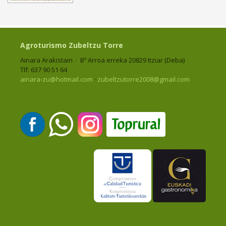
Agroturismo Zubeltzu Torre
Ainara Arakistain · Bº Arroa erreka 20829 Itziar (Deba)
Tlf: 637 90 51 64
ainara-zu@hotmail.com
·
zubeltzutorre2008@gmail.com