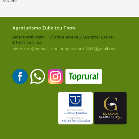
société.
Agroturismo Zubeltzu Torre
Ainara Arakistain · Bº Arroa erreka 20829 Itziar (Deba)
Tlf: 637 90 51 64
ainara-zu@hotmail.com
·
zubeltzutorre2008@gmail.com