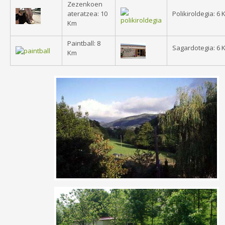
Zezenkoen
ateratzea: 10
Polikiroldegia: 6
Km
Paintball: 8
Sagardotegia: 6 
Km