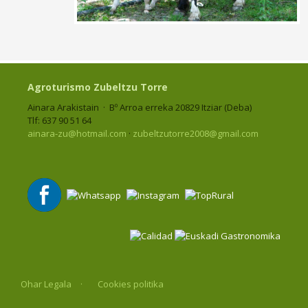
Agroturismo Zubeltzu Torre
Ainara Arakistain · Bº Arroa erreka 20829 Itziar (Deba)
Tlf: 637 90 51 64
ainara-zu@hotmail.com
·
zubeltzutorre2008@gmail.com
Ohar Legala
Cookies politika