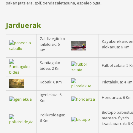
sakan jaitsiera, golf, xendazaletasuna, espeleologia…
Jarduerak
Zaldiz egiteko
Kayaken/kanoen
ibilaldiak: 6
alokairua: 6 Km
Km
Santiagoko
Futbol zelaia: 5 
bidea: 2 Km
Kobak: 6 Km
Pilotalekua: 4 Km
Igerilekua: 6
Hondartza: 6 Km
Km
Biotopo babestua
Polikiroldegia:
marean- flysch
6 Km
itsaslabarrak: 6 