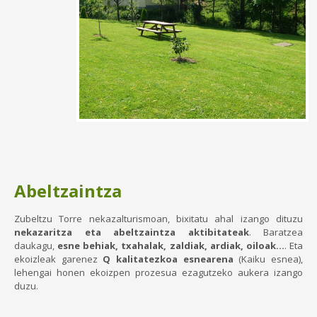
Abeltzaintza
Zubeltzu Torre nekazalturismoan, bixitatu ahal izango dituzu
nekazaritza eta abeltzaintza aktibitateak
. Baratzea
daukagu,
esne behiak, txahalak, zaldiak, ardiak, oiloak…
. Eta
ekoizleak garenez
Q kalitatezkoa esnearena
(Kaiku esnea),
lehengai honen ekoizpen prozesua ezagutzeko aukera izango
duzu.