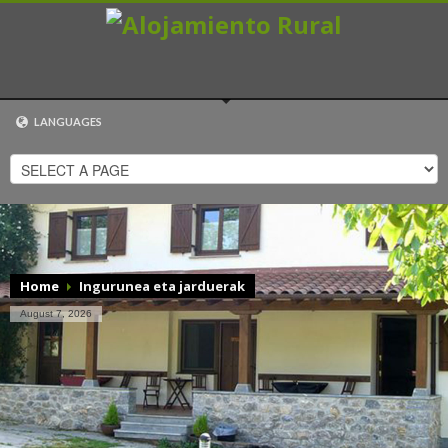
LANGUAGES
EUSKARA
ESPAÑOL
CATALÀ
ENGLISH
FRANÇAIS
Home
Ingurunea eta jarduerak
August 7, 2026