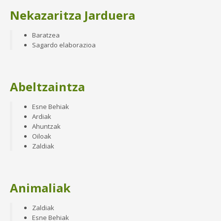
Nekazaritza Jarduera
Baratzea
Sagardo elaborazioa
Abeltzaintza
Esne Behiak
Ardiak
Ahuntzak
Oiloak
Zaldiak
Animaliak
Zaldiak
Esne Behiak