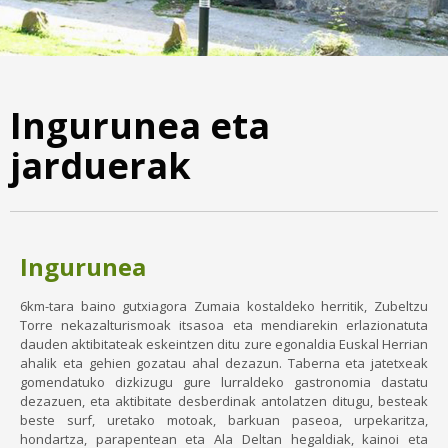
Ingurunea eta
jarduerak
Ingurunea
6km-tara baino gutxiagora Zumaia kostaldeko herritik, Zubeltzu
Torre nekazalturismoak itsasoa eta mendiarekin erlazionatuta
dauden aktibitateak eskeintzen ditu zure egonaldia Euskal Herrian
ahalik eta gehien gozatau ahal dezazun. Taberna eta jatetxeak
gomendatuko dizkizugu gure lurraldeko gastronomia dastatu
dezazuen, eta aktibitate desberdinak antolatzen ditugu, besteak
beste surf, uretako motoak, barkuan paseoa, urpekaritza,
hondartza, parapentean eta Ala Deltan hegaldiak, kainoi eta