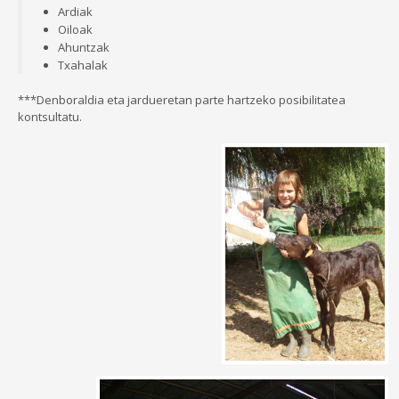
Ardiak
Oiloak
Ahuntzak
Txahalak
***Denboraldia eta jardueretan parte hartzeko posibilitatea
kontsultatu.