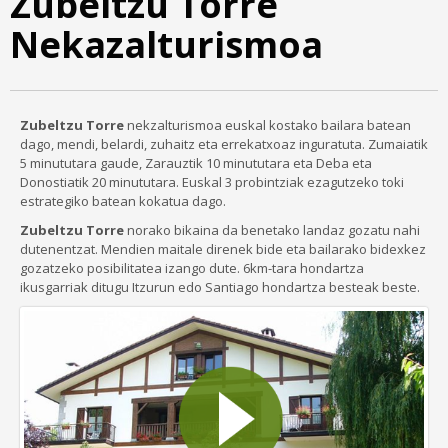
Zubeltzu Torre
Nekazalturismoa
Zubeltzu Torre
nekzalturismoa euskal kostako bailara batean
dago, mendi, belardi, zuhaitz eta errekatxoaz inguratuta. Zumaiatik
5 minututara gaude, Zarauztik 10 minututara eta Deba eta
Donostiatik 20 minututara. Euskal 3 probintziak ezagutzeko toki
estrategiko batean kokatua dago.
Zubeltzu Torre
norako bikaina da benetako landaz gozatu nahi
dutenentzat. Mendien maitale direnek bide eta bailarako bidexkez
gozatzeko posibilitatea izango dute. 6km-tara hondartza
ikusgarriak ditugu Itzurun edo Santiago hondartza besteak beste.