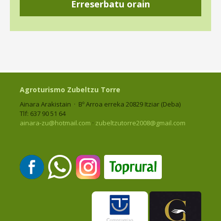
Erreserbatu orain
Agroturismo Zubeltzu Torre
Ainara Arakistain · Bº Arroa erreka 20829 Itziar (Deba)
Tlf: 637 90 51 64
ainara-zu@hotmail.com
·
zubeltzutorre2008@gmail.com