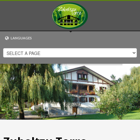
LANGUAGES
EUSKARA
ESPAÑOL
CATALÀ
ENGLISH
FRANÇAIS